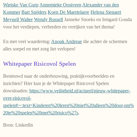
Wietske Van Gurp
Annemieke Oostveen
Alexander van den
Kommer
Bart Snijders
Koen De Maertelaere
Helena Sienaert
Meynell Walter
Wendy Russell
Janneke Snoeks en Irmgard Gouda
voor het verdiepen, verbreden en verrijken van het thema!
En met veel waardering:
Anouk Andreae
die achter de schermen
alles soepel en met zorg liet verlopen!
Whitepaper Risicovol Spelen
Benieuwd naar de onderbouwing, praktijkvoorbeelden en
inzichten? Hier kun je de Whitepaper Risicovol Spelen
downloaden:
https://www.veiligheid.nl/actueel/nieuw-whitepaper-
over-risicovol-
spelen#:~:text=Kinderen%20leren%20niet%20alleen%20door,om%
20te%20spelen%20met%20risico%27s
.
Bron: LinkedIn