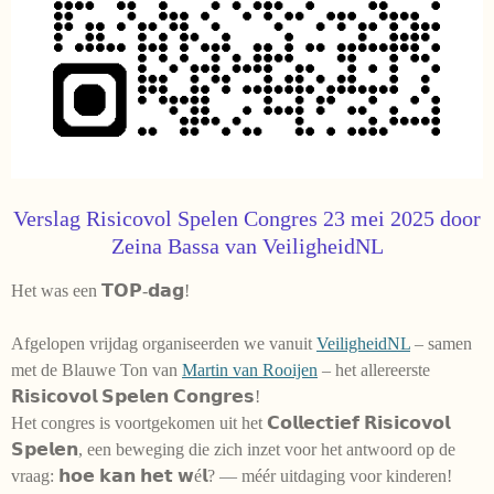
Verslag Risicovol Spelen Congres 23 mei 2025 door
Zeina Bassa van VeiligheidNL
Het was een 𝗧𝗢𝗣-𝗱𝗮𝗴!
Afgelopen vrijdag organiseerden we vanuit
VeiligheidNL
– samen
met de Blauwe Ton van
Martin van Rooijen
– het allereerste
𝗥𝗶𝘀𝗶𝗰𝗼𝘃𝗼𝗹 𝗦𝗽𝗲𝗹𝗲𝗻 𝗖𝗼𝗻𝗴𝗿𝗲𝘀!
Het congres is voortgekomen uit het 𝗖𝗼𝗹𝗹𝗲𝗰𝘁𝗶𝗲𝗳 𝗥𝗶𝘀𝗶𝗰𝗼𝘃𝗼𝗹
𝗦𝗽𝗲𝗹𝗲𝗻, een beweging die zich inzet voor het antwoord op de
vraag: 𝗵𝗼𝗲 𝗸𝗮𝗻 𝗵𝗲𝘁 𝘄é𝗹? — méér uitdaging voor kinderen!